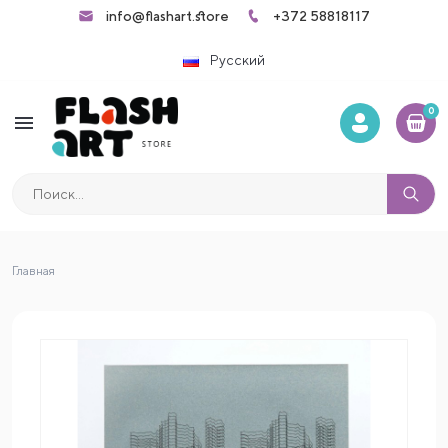
info@flashart.store
+372 58818117
Русский
0
menu
Главная