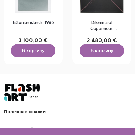
Estonian islands. 1986
Dilemma of
Copernicus.
Vision/Seeing Red.
3 100,00 €
2 480,00 €
1971
В корзину
В корзину
arrow_drop_down
Полезные ссылки
Artflash OÜ