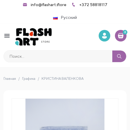
info@flashart.store
+372 58818117
Русский
0
menu
Главная
Графика
КРИСТИНА ВАЛЕНКОВА