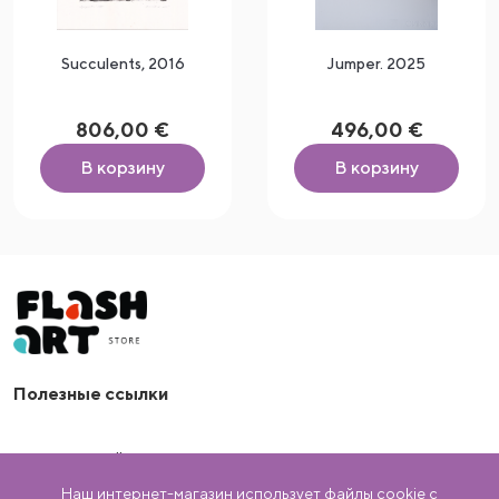
Succulents, 2016
Jumper. 2025
806,00 €
496,00 €
В корзину
В корзину
arrow_drop_down
Полезные ссылки
Artflash OÜ
Наш интернет-магазин использует файлы cookie с