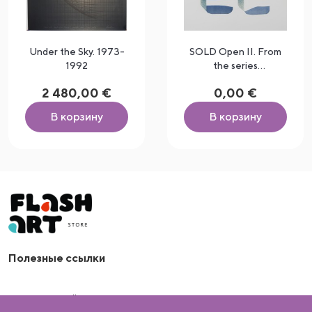
Under the Sky. 1973-
SOLD Open II. From
1992
the series
“Relationships”, 2024
2 480,00 €
0,00 €
В корзину
В корзину
arrow_drop_down
Полезные ссылки
Artflash OÜ