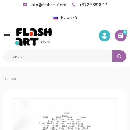
info@flashart.store
+372 58818117
Русский
0
menu
Главная